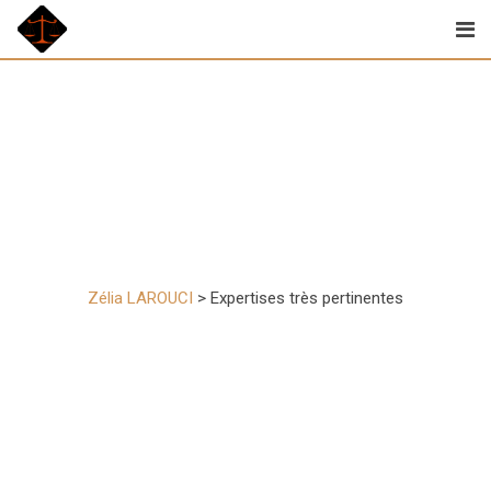
Skip
to
content
Expertises très
pertinentes
Zélia LAROUCI
>
Expertises très pertinentes