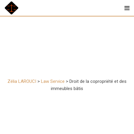
Skip
to
content
Droit de la copropriété
et des immeubles bâtis
Zélia LAROUCI
>
Law Service
>
Droit de la copropriété et des
immeubles bâtis